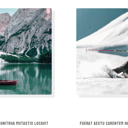
onitrua mutastis locavit
Fuerat aestu carentem h