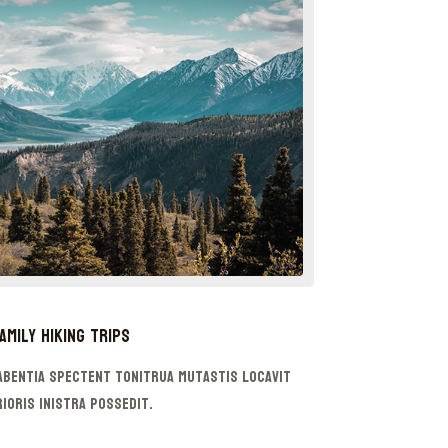
amily Hiking Trips
abentia spectent tonitrua mutastis locavit
rioris inistra possedit.