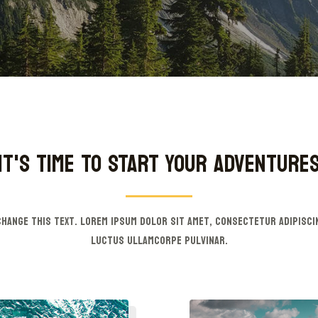
IT'S TIME TO START YOUR ADVENTURE
hange this text. Lorem ipsum dolor sit amet, consectetur adipiscin
luctus ullamcorpe pulvinar.