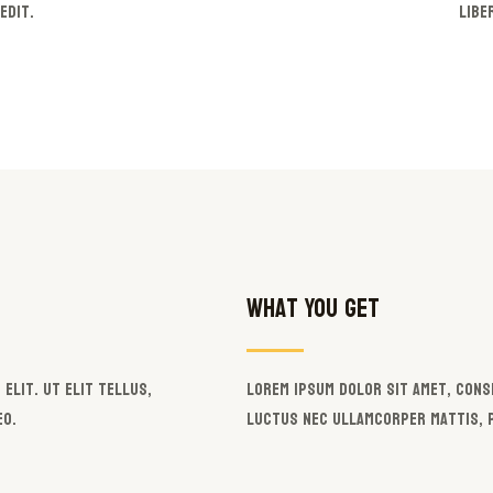
edit.
libe
What You Get
elit. Ut elit tellus,
Lorem ipsum dolor sit amet, conse
eo.
luctus nec ullamcorper mattis, p