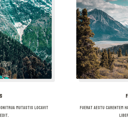
s
F
onitrua mutastis locavit
Fuerat aestu carentem h
edit.
libe